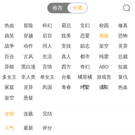
推荐
分类
热血
冒险
科幻
霸总
玄幻
校园
修真
搞笑
穿越
后宫
耽美
恋爱
悬疑
恐怖
战争
动作
同人
竞技
励志
架空
灵异
百合
古风
生活
真人
都市
纯爱
总裁
异能
黑白漫
言情
西方
奇幻
ABO
短篇
多女主
非人类
单女主
合集
橘里橘
游戏竞
复仇
气
技
家庭
灵异
民国
青春
纯爱
搞笑
热血
架空
悬疑
全部
连载
完结
人气
最新
评分