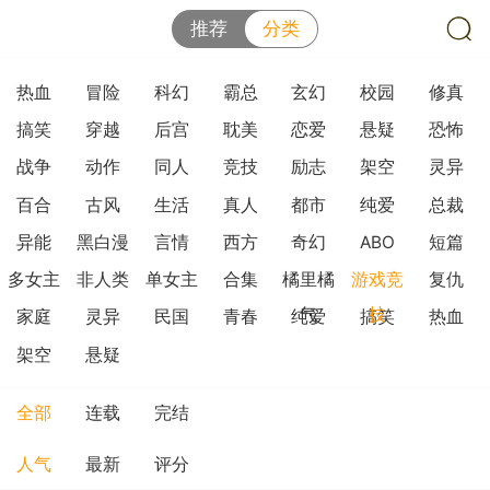
推荐
分类
热血
冒险
科幻
霸总
玄幻
校园
修真
搞笑
穿越
后宫
耽美
恋爱
悬疑
恐怖
战争
动作
同人
竞技
励志
架空
灵异
百合
古风
生活
真人
都市
纯爱
总裁
异能
黑白漫
言情
西方
奇幻
ABO
短篇
多女主
非人类
单女主
合集
橘里橘
游戏竞
复仇
气
技
家庭
灵异
民国
青春
纯爱
搞笑
热血
架空
悬疑
全部
连载
完结
人气
最新
评分