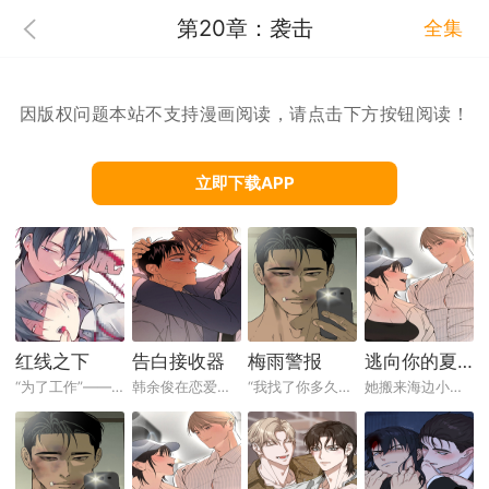
第20章：袭击
全集
因版权问题本站不支持漫画阅读，请点击下方按钮阅读！
立即下载APP
红线之下
告白接收器
梅雨警报
逃向你的夏天
“为了工作”——他这样说服自己，接受了摄...
韩余俊在恋爱里跑惯了——有人告白就答应，...
“我找了你多久……你知道吗？”基贤站在雨...
她搬来海边小镇的时候，不相信自己能在这里...