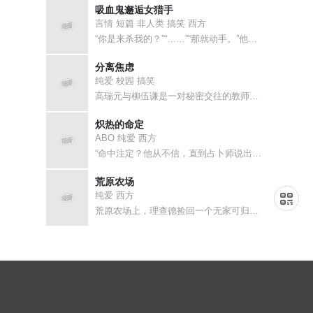
吸血鬼邂逅女猎手
言情 短篇 非人类 搞笑 西方
“你是来杀我的？”“……”“那就动手。”他摊开手，露出脖颈，“可你的刀
分离焦虑
纯爱 校园 搞笑
高瑞元与柳伍谦是一对秘密交往的教师情侣。一个太黏，一个想躲。伍谦听信同
炽热的命定
ABO 纯爱 西方
“命中注定？他从不信，直到占卜师说出‘火焰’。”\r\n\r\n极Al
荒原农场
纯爱 西方
荒原农场上，理查德捡回一个无家可归的麻烦。\r\n青年泰奥赖着不走，说