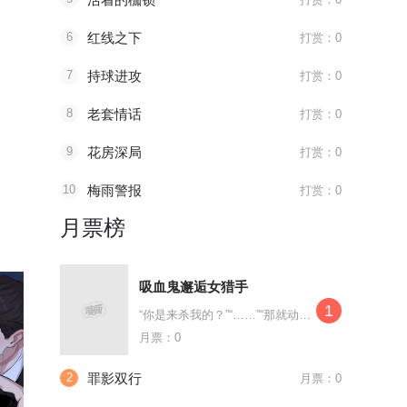
6
红线之下
打赏：0
7
持球进攻
打赏：0
8
老套情话
打赏：0
9
花房深局
打赏：0
10
梅雨警报
打赏：0
月票榜
吸血鬼邂逅女猎手
1
“你是来杀我的？”“……”“那就动手。”他摊开手，露出脖颈，“可你的刀
月票：0
2
罪影双行
月票：0