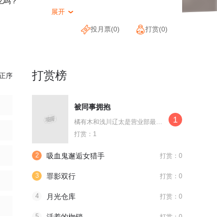
忆吗？
展开

投月票(
0
)
打赏(
0
)
打赏榜
正序
被同事拥抱
1
橘有木和浅川辽太是营业部最不对付的两个人。一天橘有木偶然看见姐姐落下的
打赏：1
2
吸血鬼邂逅女猎手
打赏：0
3
罪影双行
打赏：0
4
月光仓库
打赏：0
5
活着的枷锁
打赏：0