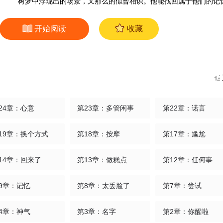
树梦中浮现出的场景，又那么的似曾相识。他能找回属于他们的记
开始阅读
收藏
24章：心意
第23章：多管闲事
第22章：诺言
19章：换个方式
第18章：按摩
第17章：尴尬
14章：回来了
第13章：做糕点
第12章：任何事
9章：记忆
第8章：太丢脸了
第7章：尝试
4章：神气
第3章：名字
第2章：你醒啦