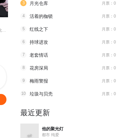
3
月光仓库
月票：0
第12章：不再是工作
第15章：上场
第15章：
4
活着的枷锁
月票：0
红线之下
持球进攻
老套情话
5
红线之下
月票：0
有些东西，比恨更深，比爱更脏。他们彼此是对方唯一的同类，也是唯一能掐灭
“为了工作”——他这样说服自己，接受了摄影师好友的捆绑请求。可当麻绳贴
“凌晨四点的球场很安静，安静到听不见战术指令以外的任何声音。”可赵成宇
6
持球进攻
月票：0
7
老套情话
月票：0
8
花房深局
月票：0
9
梅雨警报
月票：0
10
垃圾与贝壳
月票：0
最近更新
他的聚光灯
都市 纯爱