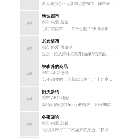
新人演员余正元参加治愈综艺，阵容豪华，他紧张得失眠——直到权海云登场。
锈蚀都市
都市 纯爱 架空
“撞了我的车——拿什么赔？”班撞毁豪车，本该死在巷子里。雷伊冲出来替他
老套情话
都市 纯爱 黑白漫
这是一段从床伴关系开始的职场恋曲。柴由希奉行“非恋爱主义”，却和后辈世
被驯养的商品
都市 ABO 悬疑
“没有想要的，活着就没趣了。”十九岁的优等Omega郑熙延，被爷爷当成
旧夫新约
都市 ABO 纯爱
离婚后的劣质Omega柳青岩，因长期滥用抑制剂被宣判无法生育。前夫文道
冬夜回响
都市 纯爱 总裁
“在俱乐部打工？不如来我身边。”权以贤被抵在后台时，才认出眼前这位“泰