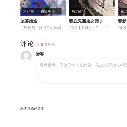
第24章：不再孤单（完结）
待浏览
第1
坠落婚途
吸血鬼邂逅女猎手
罪影
【坠崖后，我成了山神的落跑新娘】加班到崩溃的刘英，在项目汇报前夜失足坠
“你是来杀我的？”“……”“那就动手。”他摊开手，露出脖颈，“可你的刀
评论
共
0
条评论
游客
看点槽点，不吐不快！别憋着，马上大声说出来吧
站内评论已关闭