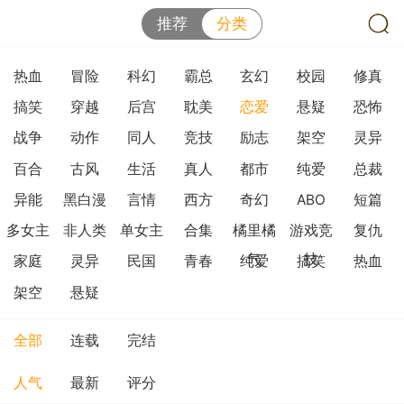
推荐
分类
热血
冒险
科幻
霸总
玄幻
校园
修真
搞笑
穿越
后宫
耽美
恋爱
悬疑
恐怖
战争
动作
同人
竞技
励志
架空
灵异
百合
古风
生活
真人
都市
纯爱
总裁
异能
黑白漫
言情
西方
奇幻
ABO
短篇
多女主
非人类
单女主
合集
橘里橘
游戏竞
复仇
气
技
家庭
灵异
民国
青春
纯爱
搞笑
热血
架空
悬疑
全部
连载
完结
人气
最新
评分