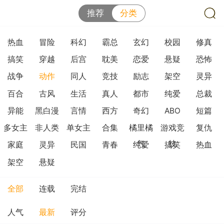
推荐
分类
热血
冒险
科幻
霸总
玄幻
校园
修真
搞笑
穿越
后宫
耽美
恋爱
悬疑
恐怖
战争
动作
同人
竞技
励志
架空
灵异
百合
古风
生活
真人
都市
纯爱
总裁
异能
黑白漫
言情
西方
奇幻
ABO
短篇
多女主
非人类
单女主
合集
橘里橘
游戏竞
复仇
气
技
家庭
灵异
民国
青春
纯爱
搞笑
热血
架空
悬疑
全部
连载
完结
人气
最新
评分