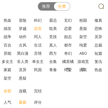
推荐
分类
热血
冒险
科幻
霸总
玄幻
校园
修真
搞笑
穿越
后宫
耽美
恋爱
悬疑
恐怖
战争
动作
同人
竞技
励志
架空
灵异
百合
古风
生活
真人
都市
纯爱
总裁
异能
黑白漫
言情
西方
奇幻
ABO
短篇
多女主
非人类
单女主
合集
橘里橘
游戏竞
复仇
气
技
家庭
灵异
民国
青春
纯爱
搞笑
热血
架空
悬疑
全部
连载
完结
人气
最新
评分